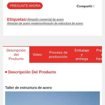
PREGUNTE AHORA
Compartir :
Etiquetas:
Almacén comercial de acero
Almacén de acero moderno
Almacén de estructura de acero
Descripción
Embalaje
Preg
Proceso de
del
Video
y
m
producción
Producto
entrega
frecu
Descripción Del Producto
Taller de estructura de acero