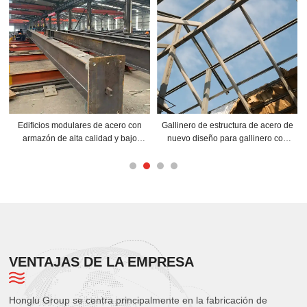
icios modulares de acero con
Gallinero de estructura de acero de
Almacé
azón de alta calidad y bajo
nuevo diseño para gallinero con
prefa
precio en China
sistema automático
clásico
VENTAJAS DE LA EMPRESA
Honglu Group se centra principalmente en la fabricación de