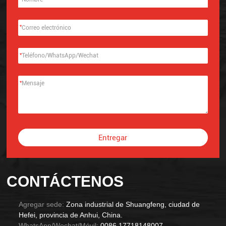
*
*
*
Entregar
Alternative:
CONTÁCTENOS
Agregar sede:
Zona industrial de Shuangfeng, ciudad de
Hefei, provincia de Anhui, China.
WhatsApp/Wechat/Móvil:
0086 17718148007