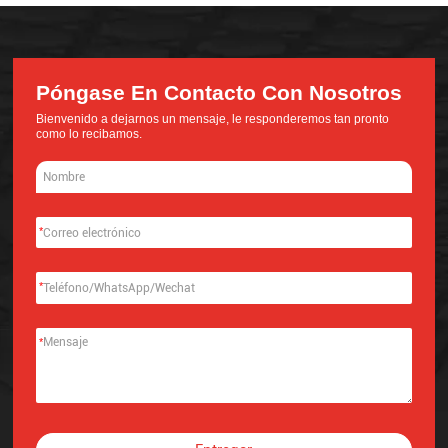
Póngase En Contacto Con Nosotros
Bienvenido a dejarnos un mensaje, le responderemos tan pronto
como lo recibamos.
*
*
*