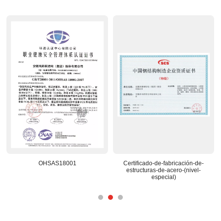
ción-de-
Centro-de-I+D-reconocido-a-
Base-de-construccion-prefa
(nivel-
nacional
nacional