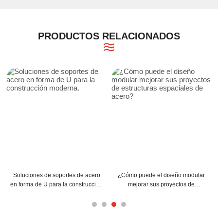
PRODUCTOS RELACIONADOS
ar
¿Cómo pueden las correas C y Z
Consejos para la instalación de
mejorar la estructura de su
correas de acero en forma de C
o?
edificio?
para una máxima eficiencia