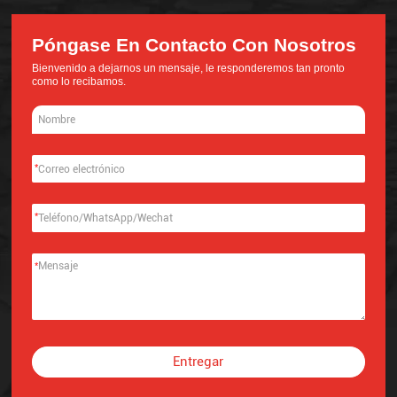
Póngase En Contacto Con Nosotros
Bienvenido a dejarnos un mensaje, le responderemos tan pronto
como lo recibamos.
*
*
*
Entregar
Alternative: