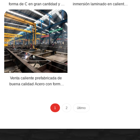
forma de C en gran cantidad y a
inmersión laminado en caliente
un precio excelente
Perfil de acero en forma de C
Acero al carbono estructural
Venta caliente prefabricada de
buena calidad Acero con forma
especial Acero estirado en frío con
forma de C
1
2
último