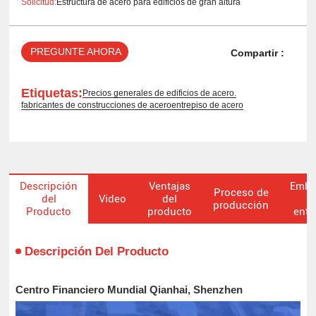
Solicitud:
Estructura de acero para edificios de gran altura
PREGUNTE AHORA
Compartir :
Etiquetas:
Precios generales de edificios de acero.
fabricantes de construcciones de acero
entrepiso de acero
Descripción
Ventajas
Emba
Proceso de
del
Video
del
y
producción
Producto
producto
entr
Descripción Del Producto
Centro Financiero Mundial Qianhai, Shenzhen