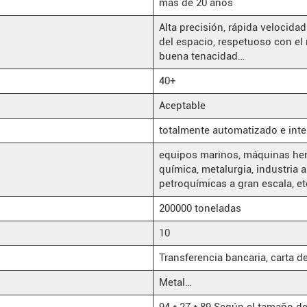
más de 20 años
Alta precisión, rápida velocidad
del espacio, respetuoso con el 
buena tenacidad…
40+
Aceptable
totalmente automatizado e inte
equipos marinos, máquinas herr
química, metalurgia, industria 
petroquímicas a gran escala, et
200000 toneladas
10
Transferencia bancaria, carta de
Metal…
94 * 27 * 89 Según el tamaño d