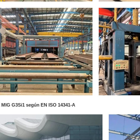
ra MIG G3Si1 según EN ISO 14341-A