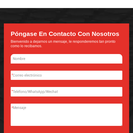
Póngase En Contacto Con Nosotros
Bienvenido a dejarnos un mensaje, le responderemos tan pronto
como lo recibamos.
*
*
*