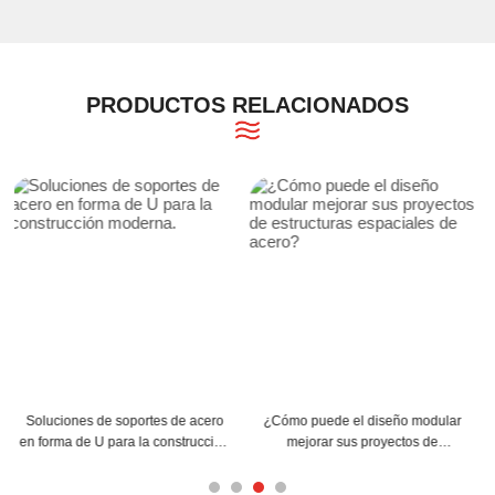
PRODUCTOS RELACIONADOS
r
¿Cómo pueden las correas C y Z
Consejos para la instalación de
mejorar la estructura de su
correas de acero en forma de C
?
edificio?
para una máxima eficiencia