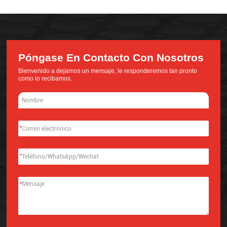
Póngase En Contacto Con Nosotros
Bienvenido a dejarnos un mensaje, le responderemos tan pronto
como lo recibamos.
*
*
*