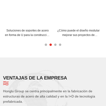
o puede el diseño modular
¿Cómo pueden las correas C y Z
Consejo
ejorar sus proyectos de
mejorar la estructura de su
correas
cturas espaciales de acero?
edificio?
para 
VENTAJAS DE LA EMPRESA
Honglu Group se centra principalmente en la fabricación de
estructuras de acero de alta calidad y en la I+D de tecnología
prefabricada.