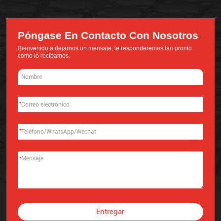
Póngase En Contacto Con Nosotros
Bienvenido a dejarnos un mensaje, le responderemos tan pronto
como lo recibamos.
*
*
*
Entregar