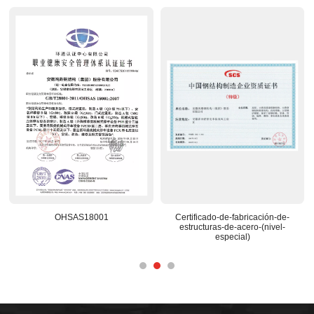
8001
Certificado-de-fabricación-de-
Centro-de-I+D-reco
estructuras-de-acero-(nivel-
nacional
especial)