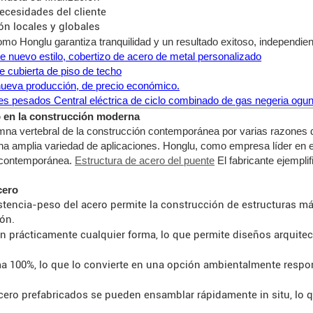
ecesidades del cliente
n locales y globales
mo Honglu garantiza tranquilidad y un resultado exitoso, independie
de nuevo estilo, cobertizo de acero de metal personalizado
e cubierta de piso de techo
 nueva producción, de precio económico.
les pesados Central eléctrica de ciclo combinado de gas negeria ogu
o en la construcción moderna
na vertebral de la construcción contemporánea por varias razones de 
una amplia variedad de aplicaciones. Honglu, como empresa líder en e
n contemporánea.
Estructura de acero del puente
El fabricante ejemplif
cero
stencia-peso del acero permite la construcción de estructuras má
ión.
n prácticamente cualquier forma, lo que permite diseños arquite
ma 100%, lo que lo convierte en una opción ambientalmente respo
ro prefabricados se pueden ensamblar rápidamente in situ, lo qu