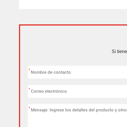
Si tien
*
*
*