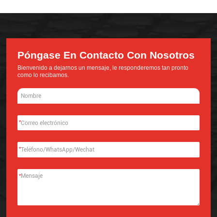
Póngase En Contacto Con Nosotros
Bienvenido a dejarnos un mensaje, le responderemos tan pronto
como lo recibamos.
*
*
*