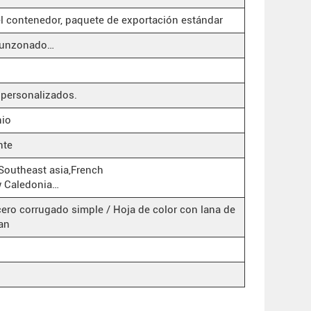
el contenedor, paquete de exportación estándar
 punzonado…
s personalizados.
nio
nte
Southeast asia,French
 Caledonia…
ero corrugado simple / Hoja de color con lana de
jan