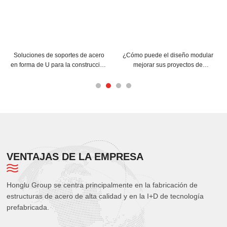
e el diseño modular
¿Cómo pueden las correas C y Z
Consejos para
 sus proyectos de
mejorar la estructura de su
correas de ac
 espaciales de acero?
edificio?
para una má
VENTAJAS DE LA EMPRESA
Honglu Group se centra principalmente en la fabricación de
estructuras de acero de alta calidad y en la I+D de tecnología
prefabricada.