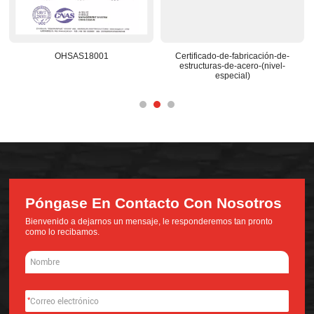
Certificado-de-fabricación-de-
Centro-de-I+D-reconocido-a
estructuras-de-acero-(nivel-
nacional
especial)
Póngase En Contacto Con Nosotros
Bienvenido a dejarnos un mensaje, le responderemos tan pronto
como lo recibamos.
*