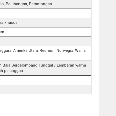
gan, Pelubangan, Pemotongan…
rna khusus
ium
nggara, Amerika Utara, Reunion, Norwegia, Wallis
n Baja Bergelombang Tunggal / Lembaran warna
lih pelanggan