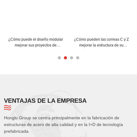
eño modular
¿Cómo pueden las correas C y Z
Consejos para la instal
ectos de
mejorar la estructura de su
correas de acero en fo
es de acero?
edificio?
para una máxima efic
VENTAJAS DE LA EMPRESA
Honglu Group se centra principalmente en la fabricación de
estructuras de acero de alta calidad y en la I+D de tecnología
prefabricada.