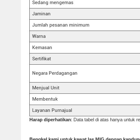
Sedang mengemas
Jaminan
Jumlah pesanan minimum
Warna
Kemasan
Sertifikat
Negara Perdagangan
Menjual Unit
Membentuk
Layanan Purnajual
Harap diperhatikan
: Data tabel di atas hanya untuk re
Bengkel kami untuk kawat las MIG dengan kandun