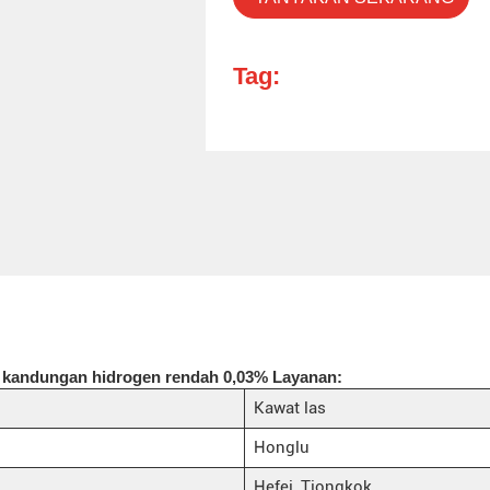
Tag:
n kandungan hidrogen rendah 0,03% Layanan:
Kawat las
Honglu
Hefei, Tiongkok