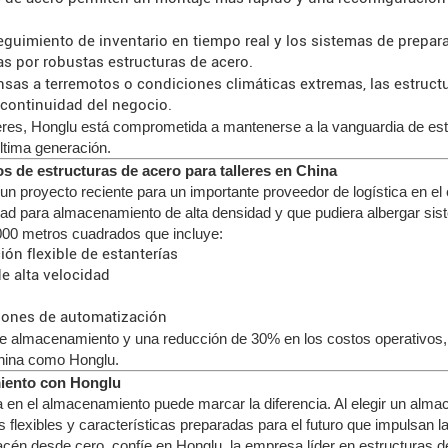
seguimiento de inventario en tiempo real y los sistemas de prepa
as por robustas estructuras de acero.
sas a terremotos o condiciones climáticas extremas, las estructu
 continuidad del negocio.
eres, Honglu está comprometida a mantenerse a la vanguardia de est
última generación.
s de estructuras de acero para talleres en China
n proyecto reciente para un importante proveedor de logística en el 
dad para almacenamiento de alta densidad y que pudiera albergar sis
000 metros cuadrados que incluye:
ón flexible de estanterías
e alta velocidad
aciones de automatización
e almacenamiento y una reducción de 30% en los costos operativos, 
China como Honglu.
miento con Honglu
ia en el almacenamiento puede marcar la diferencia. Al elegir un alm
lexibles y características preparadas para el futuro que impulsan la 
cén desde cero, confíe en Honglu, la empresa líder en estructuras de