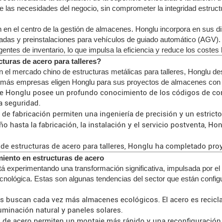
las necesidades del negocio, sin comprometer la integridad estructu
ión en el centro de la gestión de almacenes. Honglu incorpora en sus 
gradas y preinstalaciones para vehículos de guiado automático (AGV). 
igentes de inventario, lo que impulsa la eficiencia y reduce los costes 
turas de acero para talleres?
 el mercado chino de estructuras metálicas para talleres, Honglu de
vez más empresas eligen Honglu para sus proyectos de almacenes con 
de Honglu posee un profundo conocimiento de los códigos de cons
la seguridad.
e fabricación permiten una ingeniería de precisión y un estricto
eño hasta la fabricación, la instalación y el servicio postventa, H
 estructuras de acero para talleres, Honglu ha completado proye
miento en estructuras de acero
stá experimentando una transformación significativa, impulsada por el
tecnológica. Estas son algunas tendencias del sector que están confi
 buscan cada vez más almacenes ecológicos. El acero es recicla
luminación natural y paneles solares.
de acero permiten un montaje más rápido y una reconfiguración 