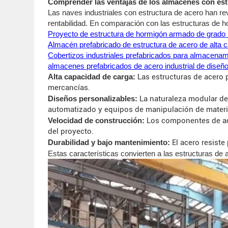
Comprender las ventajas de los almacenes con est
Las naves industriales con estructura de acero han revo
rentabilidad. En comparación con las estructuras de ho
Proyecto de estructura de hormigón armado de grado i
Almacén prefabricado de estructura de acero de alta c
Cobertizos industriales prefabricados para almacenam
almacenes prefabricados de acero industrial de dise
Alta capacidad de carga:
Las estructuras de acero 
mercancías.
Diseños personalizables:
La naturaleza modular de 
automatizado y equipos de manipulación de materi
Velocidad de construcción:
Los componentes de ace
del proyecto.
Durabilidad y bajo mantenimiento:
El acero resiste
Estas características convierten a las estructuras de