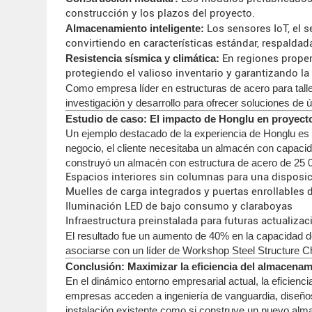
construcción y los plazos del proyecto.
Almacenamiento inteligente:
Los sensores IoT, el 
convirtiendo en características estándar, respaldad
Resistencia sísmica y climática:
En regiones propen
protegiendo el valioso inventario y garantizando la
Como empresa líder en estructuras de acero para tall
investigación y desarrollo para ofrecer soluciones de 
Estudio de caso: El impacto de Honglu en proyecto
Un ejemplo destacado de la experiencia de Honglu es u
negocio, el cliente necesitaba un almacén con capaci
construyó un almacén con estructura de acero de 25 
Espacios interiores sin columnas para una disposici
Muelles de carga integrados y puertas enrollables d
Iluminación LED de bajo consumo y claraboyas
Infraestructura preinstalada para futuras actualiz
El resultado fue un aumento de 40% en la capacidad d
asociarse con un líder de Workshop Steel Structure 
Conclusión: Maximizar la eficiencia del almacena
En el dinámico entorno empresarial actual, la eficienc
empresas acceden a ingeniería de vanguardia, diseños f
instalación existente como si construye un nuevo alma