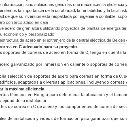
nformación, sino soluciones genuinas que maximicen la eficiencia y
demos la importancia de la durabilidad, la rentabilidad y la fácil ins
 de que su inversión está respaldada por ingeniería confiable, sopo
ero con arco atado en caja
ye acero de gran altura utilizando proyectos de plantas de energía tér
da, económico y personalizado
 estructura de acero en el extranjero de la central eléctrica de Belden
 correa en C adecuado para su proyecto.
los soportes de correas de acero en forma de C, tenga en cuenta l
 acero galvanizado por inmersión en caliente o soportes de corre
ia selección de soportes de acero para correas en forma de C, so
edificios, adaptados a diversas aplicaciones, incluyendo correas
ar la máxima eficiencia
ertos técnicos en Honglu para determinar la ubicación y el tama
lejidad de la instalación.
ortes de correa en C de acero y los componentes de correa de se
es de instalación y vídeos de formación para garantizar que su 