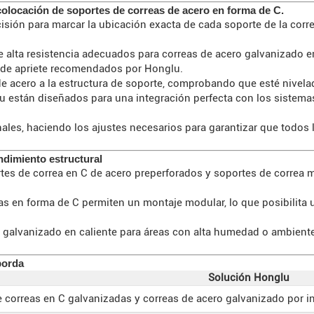
 colocación de soportes de correas de acero en forma de C.
cisión para marcar la ubicación exacta de cada soporte de la cor
 de alta resistencia adecuados para correas de acero galvanizado 
r de apriete recomendados por Honglu.
 de acero a la estructura de soporte, comprobando que esté nivela
u están diseñados para una integración perfecta con los sistema
nales, haciendo los ajustes necesarios para garantizar que todos 
endimiento estructural
tes de correa en C de acero preperforados y soportes de correa m
s en forma de C permiten un montaje modular, lo que posibilita
ro galvanizado en caliente para áreas con alta humedad o ambientes
borda
Solución Honglu
 correas en C galvanizadas y correas de acero galvanizado por in