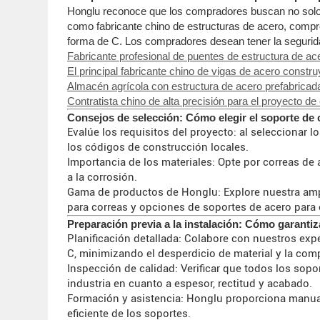
Honglu reconoce que los compradores buscan no solo i
como fabricante chino de estructuras de acero, compren
forma de C. Los compradores desean tener la seguridad
Fabricante profesional de puentes de estructura de ac
El principal fabricante chino de vigas de acero constru
Almacén agrícola con estructura de acero prefabrica
Contratista chino de alta precisión para el proyecto de
Consejos de selección: Cómo elegir el soporte de
Evalúe los requisitos del proyecto: al seleccionar 
los códigos de construcción locales.
Importancia de los materiales: Opte por correas de
a la corrosión.
Gama de productos de Honglu: Explore nuestra ampl
para correas y opciones de soportes de acero para 
Preparación previa a la instalación: Cómo garantiz
Planificación detallada: Colabore con nuestros exp
C, minimizando el desperdicio de material y la comp
Inspección de calidad: Verificar que todos los sop
industria en cuanto a espesor, rectitud y acabado.
Formación y asistencia: Honglu proporciona manual
eficiente de los soportes.