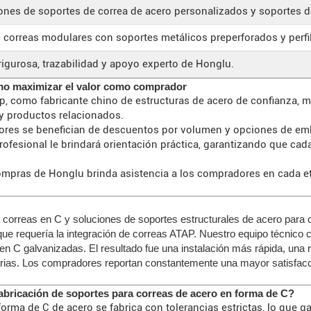
ones de soportes de correa de acero personalizados y soportes de
 correas modulares con soportes metálicos preperforados y perfi
rigurosa, trazabilidad y apoyo experto de Honglu.
mo maximizar el valor como comprador
p, como fabricante chino de estructuras de acero de confianza, m
 y productos relacionados.
dores se benefician de descuentos por volumen y opciones de em
ofesional le brindará orientación práctica, garantizando que ca
mpras de Honglu brinda asistencia a los compradores en cada etap
correas en C y soluciones de soportes estructurales de acero para 
ue requería la integración de correas ATAP. Nuestro equipo técnico 
n C galvanizadas. El resultado fue una instalación más rápida, una r
ias. Los compradores reportan constantemente una mayor satisfacción
fabricación de soportes para correas de acero en forma de C?
forma de C de acero se fabrica con tolerancias estrictas, lo que 