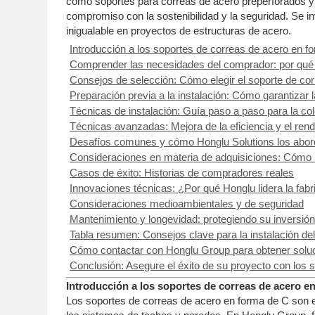
como soportes para correas de acero preperforados y 
compromiso con la sostenibilidad y la seguridad. Se i
inigualable en proyectos de estructuras de acero.
Introducción a los soportes de correas de acero en f
Comprender las necesidades del comprador: por qué la
Consejos de selección: Cómo elegir el soporte de co
Preparación previa a la instalación: Cómo garantizar 
Técnicas de instalación: Guía paso a paso para la co
Técnicas avanzadas: Mejora de la eficiencia y el rend
Desafíos comunes y cómo Honglu Solutions los abor
Consideraciones en materia de adquisiciones: Cómo
Casos de éxito: Historias de compradores reales
Innovaciones técnicas: ¿Por qué Honglu lidera la fab
Consideraciones medioambientales y de seguridad
Mantenimiento y longevidad: protegiendo su inversión
Tabla resumen: Consejos clave para la instalación de
Cómo contactar con Honglu Group para obtener soluc
Conclusión: Asegure el éxito de su proyecto con los 
Introducción a los soportes de correas de acero en
Los soportes de correas de acero en forma de C son es