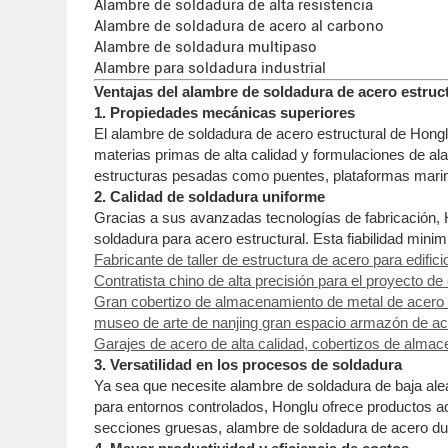
Alambre de soldadura de alta resistencia
Alambre de soldadura de acero al carbono
Alambre de soldadura multipaso
Alambre para soldadura industrial
Ventajas del alambre de soldadura de acero estructu
1. Propiedades mecánicas superiores
El alambre de soldadura de acero estructural de Hongl
materias primas de alta calidad y formulaciones de al
estructuras pesadas como puentes, plataformas mari
2. Calidad de soldadura uniforme
Gracias a sus avanzadas tecnologías de fabricación, 
soldadura para acero estructural. Esta fiabilidad mini
Fabricante de taller de estructura de acero para edific
Contratista chino de alta precisión para el proyecto de
Gran cobertizo de almacenamiento de metal de acero para
museo de arte de nanjing gran espacio armazón de ace
Garajes de acero de alta calidad, cobertizos de alma
3. Versatilidad en los procesos de soldadura
Ya sea que necesite alambre de soldadura de baja ale
para entornos controlados, Honglu ofrece productos 
secciones gruesas, alambre de soldadura de acero dulc