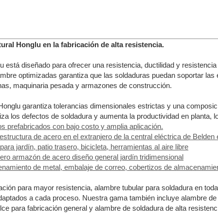
ral Honglu en la fabricación de alta resistencia.
u está diseñado para ofrecer una resistencia, ductilidad y resistenc
ambre optimizadas garantiza que las soldaduras puedan soportar las e
nas, maquinaria pesada y armazones de construcción.
Honglu garantiza tolerancias dimensionales estrictas y una composic
miza los defectos de soldadura y aumenta la productividad en planta, 
ios prefabricados con bajo costo y amplia aplicación.
 estructura de acero en el extranjero de la central eléctrica de Belden
 jardín, patio trasero, bicicleta, herramientas al aire libre
ro armazón de acero diseño general jardín tridimensional
cenamiento de metal, embalaje de correo, cobertizos de almacenamien
ación para mayor resistencia, alambre tubular para soldadura en tod
adaptados a cada proceso. Nuestra gama también incluye alambre de
e para fabricación general y alambre de soldadura de alta resistenci