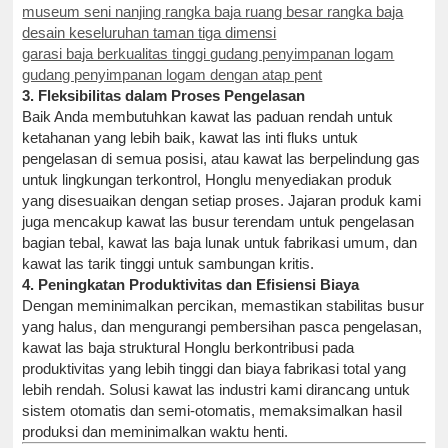
museum seni nanjing rangka baja ruang besar rangka baja
desain keseluruhan taman tiga dimensi
garasi baja berkualitas tinggi gudang penyimpanan logam
gudang penyimpanan logam dengan atap pent
3. Fleksibilitas dalam Proses Pengelasan
Baik Anda membutuhkan kawat las paduan rendah untuk
ketahanan yang lebih baik, kawat las inti fluks untuk
pengelasan di semua posisi, atau kawat las berpelindung gas
untuk lingkungan terkontrol, Honglu menyediakan produk
yang disesuaikan dengan setiap proses. Jajaran produk kami
juga mencakup kawat las busur terendam untuk pengelasan
bagian tebal, kawat las baja lunak untuk fabrikasi umum, dan
kawat las tarik tinggi untuk sambungan kritis.
4. Peningkatan Produktivitas dan Efisiensi Biaya
Dengan meminimalkan percikan, memastikan stabilitas busur
yang halus, dan mengurangi pembersihan pasca pengelasan,
kawat las baja struktural Honglu berkontribusi pada
produktivitas yang lebih tinggi dan biaya fabrikasi total yang
lebih rendah. Solusi kawat las industri kami dirancang untuk
sistem otomatis dan semi-otomatis, memaksimalkan hasil
produksi dan meminimalkan waktu henti.