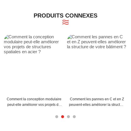
PRODUITS CONNEXES
annes en C et en Z
Conseils d'installation des pannes
Bâtiments métall
éliorer la structure
en acier C pour une efficacité
solutions d'ent
e bâtiment ?
maximale