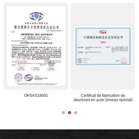
Certificat de fabrication de
Centre de R&D reconnu au niveau
Bas
ructures en acier (niveau spécial)
national