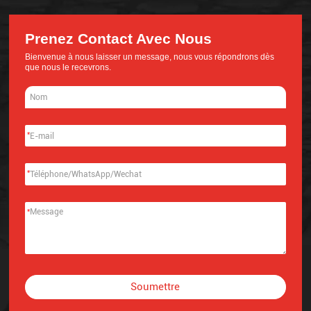
Prenez Contact Avec Nous
Bienvenue à nous laisser un message, nous vous répondrons dès
que nous le recevrons.
*
*
*
Soumettre
Alternative: