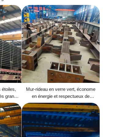
 urbain
préfabriqués coulés en couches de
acier
béton chaud
 étoiles,
Mur-rideau en verre vert, économe
ès grande
en énergie et respectueux de
ructure en
l'environnement, pour un bâtiment à
structure métallique ultra-élevée