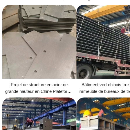
internationale
portée Centre d'activités
complet Bâtiments en 
Projet de structure en acier de
Bâtiment vert chinois trois
grande hauteur en Chine Plateforme
immeuble de bureaux de tr
touristique de la tour du temps
hauteur de catégorie A, st
astronomique Bâtiment à structure
acier
conique