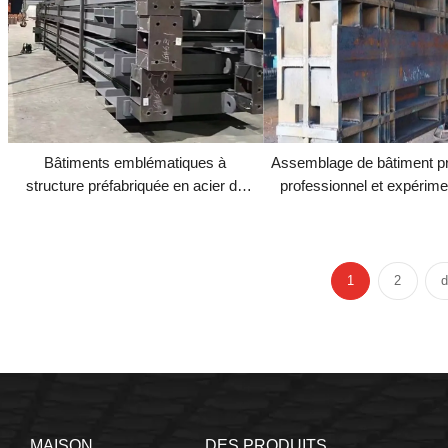
Bâtiments emblématiques à
Assemblage de bâtiment pr
structure préfabriquée en acier de
professionnel et expérime
grande hauteur
centrale électrique à st
métallique de grande h
1
2
d
MAISON
DES PRODUITS