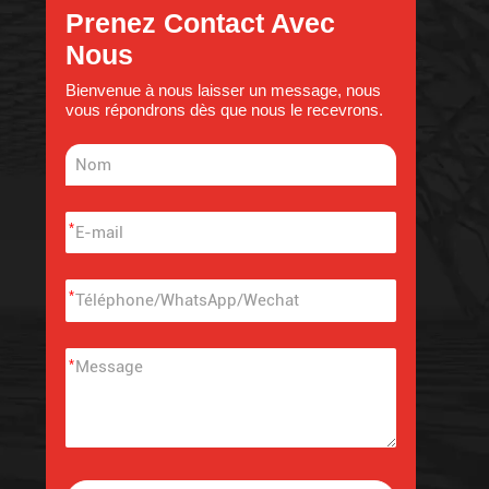
Prenez Contact Avec
Nous
Bienvenue à nous laisser un message, nous
vous répondrons dès que nous le recevrons.
*
*
*