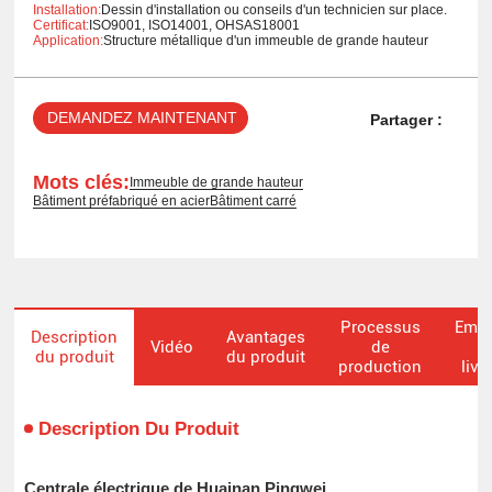
Installation:
Dessin d'installation ou conseils d'un technicien sur place.
Certificat:
ISO9001, ISO14001, OHSAS18001
Application:
Structure métallique d'un immeuble de grande hauteur
DEMANDEZ MAINTENANT
Partager :
Mots clés:
Immeuble de grande hauteur
Bâtiment préfabriqué en acier
Bâtiment carré
Processus
Emba
Description
Avantages
Vidéo
de
du produit
du produit
production
livr
Description Du Produit
Centrale électrique de Huainan Pingwei