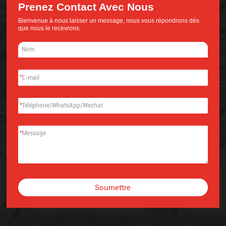
Prenez Contact Avec Nous
Bienvenue à nous laisser un message, nous vous répondrons dès
que nous le recevrons.
*
*
*
Soumettre
Alternative: