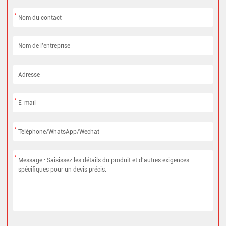
*
*
*
*