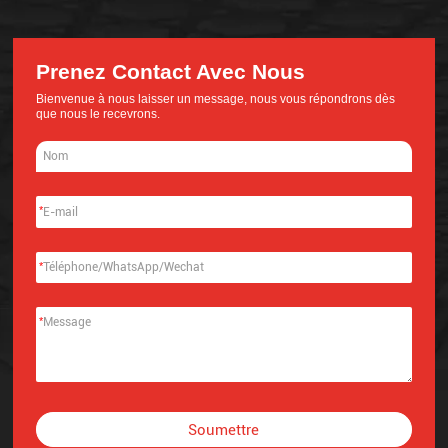
Prenez Contact Avec Nous
Bienvenue à nous laisser un message, nous vous répondrons dès
que nous le recevrons.
*
*
*
Soumettre