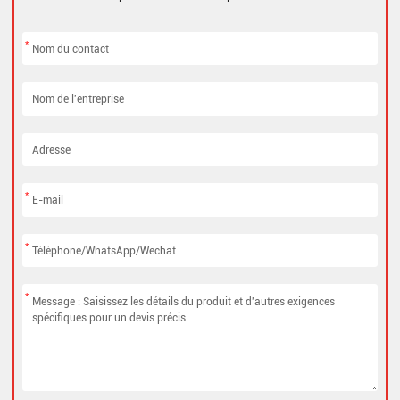
*
*
*
*