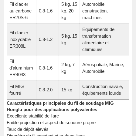
Fil d'acier
5 kg, 15
Automobile,
au carbone
0.8-1.6
kg, 20
construction,
ER70S-6
kg
machines
Équipements de
Fil d'acier
5 kg, 15
transformation
inoxydable
0.8-1.2
kg
alimentaire et
ER308L
chimiques
Fil
2 kg, 7
Aérospatiale, Marine,
d'aluminium
0.8-1.6
kg
Automobile
ER4043
Fil MIG
Construction navale,
0.8-2.0
15 kg
fourré
équipements lourds
Caractéristiques principales du fil de soudage MIG
Honglu pour des applications polyvalentes
Excellente stabilité de l'arc
Faible projection et aspect de soudure propre
Taux de dépôt élevés
Diamètre du fil constant et surface lisse