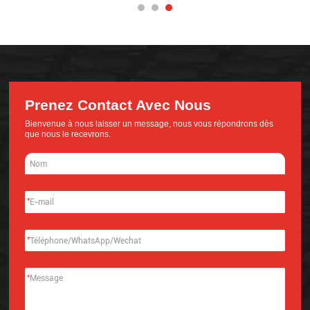
Prenez Contact Avec Nous
Bienvenue à nous laisser un message, nous vous répondrons dès
que nous le recevrons.
*
*
*