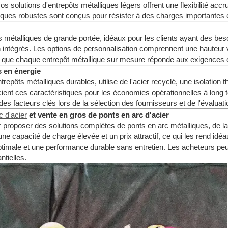
 solutions d'entrepôts métalliques légers offrent une flexibilité accru
ques robustes sont conçus pour résister à des charges importantes e
s métalliques de grande portée, idéaux pour les clients ayant des bes
n intégrés. Les options de personnalisation comprennent une hauteur 
si que chaque entrepôt métallique sur mesure réponde aux exigences 
 en énergie
trepôts métalliques durables, utilise de l'acier recyclé, une isolation
ent ces caractéristiques pour les économies opérationnelles à long 
 facteurs clés lors de la sélection des fournisseurs et de l'évaluati
c d'acier
et vente en gros de ponts en arc d'acier
 proposer des solutions complètes de ponts en arc métalliques, de la 
ne capacité de charge élevée et un prix attractif, ce qui les rend idéau
 optimale et une performance durable sans entretien. Les acheteurs pe
tielles.