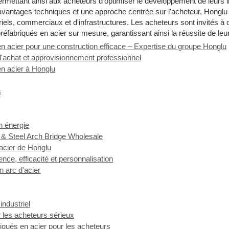
ermettant ainsi aux acheteurs d'optimiser le développement de leurs i
 avantages techniques et une approche centrée sur l'acheteur, Honglu a
triels, commerciaux et d'infrastructures. Les acheteurs sont invités à
réfabriqués en acier sur mesure, garantissant ainsi la réussite de leu
en acier pour une construction efficace – Expertise du groupe Honglu
l'achat et approvisionnement professionnel
en acier à Honglu
s
n énergie
 & Steel Arch Bridge Wholesale
acier de Honglu
ce, efficacité et personnalisation
n arc d'acier
industriel
 les acheteurs sérieux
riqués en acier pour les acheteurs