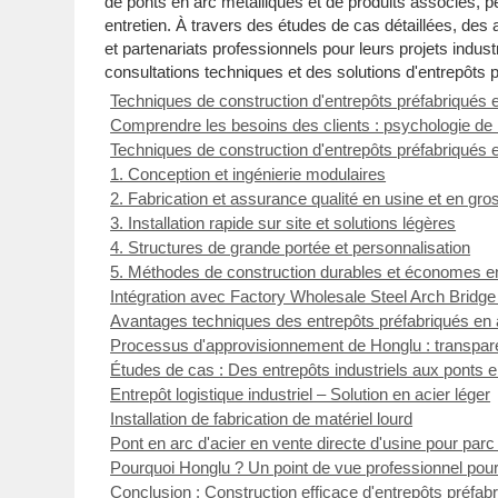
de ponts en arc métalliques et de produits associés, p
entretien. À travers des études de cas détaillées, des
et partenariats professionnels pour leurs projets indus
consultations techniques et des solutions d'entrepôts p
Techniques de construction d'entrepôts préfabriqués 
Comprendre les besoins des clients : psychologie de 
Techniques de construction d'entrepôts préfabriqués 
1. Conception et ingénierie modulaires
2. Fabrication et assurance qualité en usine et en gro
3. Installation rapide sur site et solutions légères
4. Structures de grande portée et personnalisation
5. Méthodes de construction durables et économes e
Intégration avec Factory Wholesale Steel Arch Bridge
Avantages techniques des entrepôts préfabriqués en 
Processus d'approvisionnement de Honglu : transparen
Études de cas : Des entrepôts industriels aux ponts e
Entrepôt logistique industriel – Solution en acier léger
Installation de fabrication de matériel lourd
Pont en arc d'acier en vente directe d'usine pour parc 
Pourquoi Honglu ? Un point de vue professionnel pour
Conclusion : Construction efficace d'entrepôts préfab