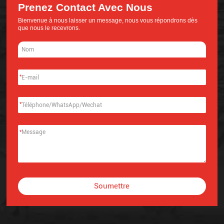
Prenez Contact Avec Nous
Bienvenue à nous laisser un message, nous vous répondrons dès
que nous le recevrons.
*
*
*
Soumettre
Alternative: