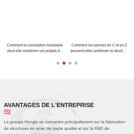
n modulaire
Comment les pannes en C et en Z
Conseils d'installation d
s projets de
peuvent-elles améliorer la structure
en acier C pour une eff
 en acier ?
de votre bâtiment ?
maximale
AVANTAGES DE L'ENTREPRISE
Le groupe Honglu se concentre principalement sur la fabrication
de structures en acier de haute qualité et sur la R&D de