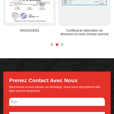
OHSAS18001
Certificat de fabrication de
Centr
structures en acier (niveau spécial)
Prenez Contact Avec Nous
Bienvenue à nous laisser un message, nous vous répondrons dès
que nous le recevrons.