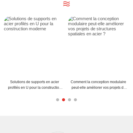
acier
Comment la conception modulaire
Comment les pannes en C et e
uction
peut-elle améliorer vos projets de
peuvent-elles améliorer la struc
structures spatiales en acier ?
de votre bâtiment ?