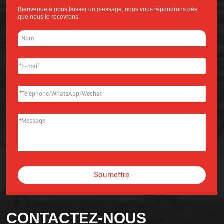
Bienvenue à nous laisser un message, nous vous répondrons dès
que nous le recevrons.
*
*
*
Soumettre
Alternative:
CONTACTEZ-NOUS