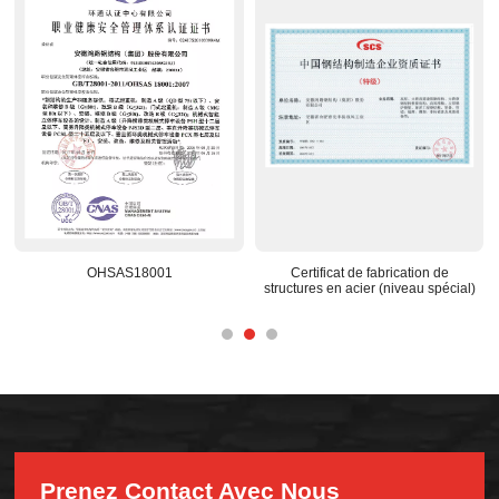
OHSAS18001
Certificat de fabrication de
Centre 
structures en acier (niveau spécial)
Prenez Contact Avec Nous