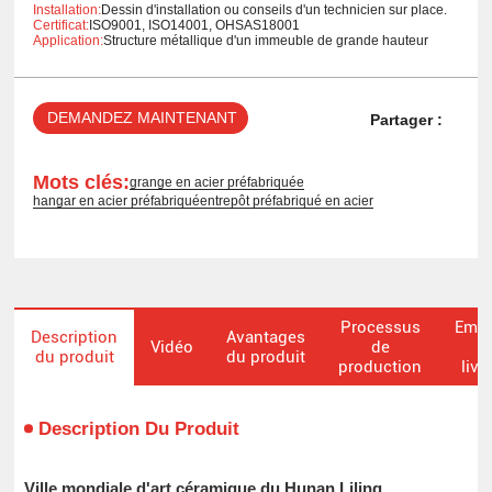
Installation:
Dessin d'installation ou conseils d'un technicien sur place.
Certificat:
ISO9001, ISO14001, OHSAS18001
Application:
Structure métallique d'un immeuble de grande hauteur
DEMANDEZ MAINTENANT
Partager :
Mots clés:
grange en acier préfabriquée
hangar en acier préfabriqué
entrepôt préfabriqué en acier
Processus
Emba
Description
Avantages
Vidéo
de
du produit
du produit
production
livr
Description Du Produit
Ville mondiale d'art céramique du Hunan Liling