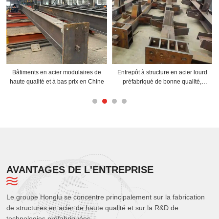
e
Entrepôt à structure en acier lourd
Bâtiment d'entrepôt préfabriqué en
ne
préfabriqué de bonne qualité,
acier prêt à l'emploi de grande
bâtiments commerciaux, usine
taille de mètre carré pour usine de
mines de cuivre
AVANTAGES DE L'ENTREPRISE
Le groupe Honglu se concentre principalement sur la fabrication
de structures en acier de haute qualité et sur la R&D de
technologies préfabriquées.