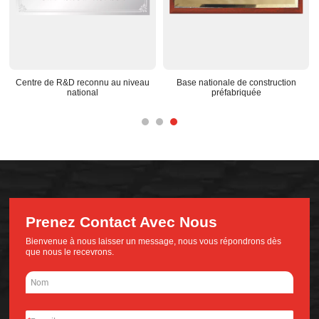
rication de
Centre de R&D reconnu au niveau
Base nationale de con
niveau spécial)
national
préfabriqué
Prenez Contact Avec Nous
Bienvenue à nous laisser un message, nous vous répondrons dès
que nous le recevrons.