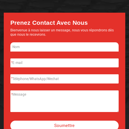
Prenez Contact Avec Nous
Bienvenue à nous laisser un message, nous vous répondrons dès
que nous le recevrons.
*
*
*
Soumettre