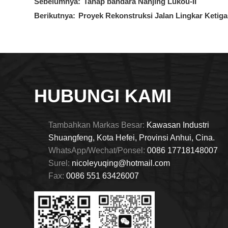
Sebelumnya:
Tahap bandara Nanjing Lukou-Ⅱ
Berikutnya:
Proyek Rekonstruksi Jalan Lingkar Ketig
HUBUNGI KAMI
Tambahkan Markas Besar:
Kawasan Industri
Shuangfeng, Kota Hefei, Provinsi Anhui, Cina.
WhatsApp/Wechat/Ponsel:
0086 17718148007
Surel:
nicoleyuqing@hotmail.com
Fax:
0086 551 63426007