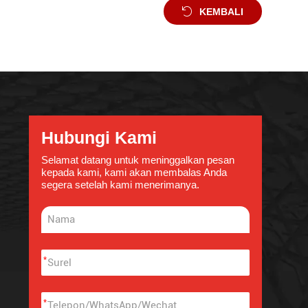
KEMBALI
Hubungi Kami
Selamat datang untuk meninggalkan pesan
kepada kami, kami akan membalas Anda
segera setelah kami menerimanya.
*
*