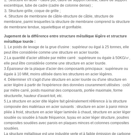
⒉ Structure en acier - cadre pur, cadre de support central, cadre de support
excentrique, tube de cadre (cadre de colonne dense) ;
⒊ Structure-grille, coque de grille ;
⒋ Structure de membrane de câble-structure de câble, structure de
membrane, parmi lesquelles la structure de membrane comprend la structure
de membrane tendue, squelettique et gonflable.
Jugement de la différence entre structure métallique légère et structure
métallique lourde :
1. Le poids de levage de la grue d'usine : supérieur ou égal à 25 tonnes, elle
peut être considérée comme une structure en acier lourde.
2.La quantité d'acier utilisée par mètre carré : supérieure ou égale à 50KG/㎡,
elle peut être considérée comme une structure en acier lourde.
3.Épaisseur de la plaque d'acier des composants principaux : supérieure ou
égale à 10 MM, moins utilisée dans les structures en acier légères.
4. Déterminer s'il s'agit d'une structure en acier lourde ou d'une structure en
acier légère à partir de l'expérience des données couramment utilisées : coût
par mètre carré, poids maximal des composants, portée maximale, forme
structurelle, hauteur d'avant-toit, etc.
5.La structure en acier dite légère fait généralement référence à la structure
composée des matériaux en acier suivants : structure en acier à paroi mince
pliée à froid, structure en acier léger laminée à chaud, structure en acier léger
soudée ou soudée à haute fréquence, tuyau en acier léger structure, poutres
composites soudées avec parois en plaques minces et colonnes composites
soudées.
La structure métallique est une industrie verte et à faible émission de carbone