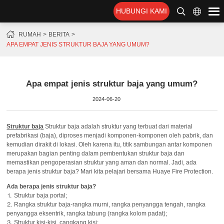
HUBUNGI KAMI
RUMAH
BERITA
APA EMPAT JENIS STRUKTUR BAJA YANG UMUM?
Apa empat jenis struktur baja yang umum?
2024-06-20
Struktur baja
Struktur baja adalah struktur yang terbuat dari material
prefabrikasi (baja), diproses menjadi komponen-komponen oleh pabrik, dan
kemudian dirakit di lokasi. Oleh karena itu, titik sambungan antar komponen
merupakan bagian penting dalam pembentukan struktur baja dan
memastikan pengoperasian struktur yang aman dan normal. Jadi, ada
berapa jenis struktur baja? Mari kita pelajari bersama Huaye Fire Protection.
Ada berapa jenis struktur baja?
⒈ Struktur baja portal;
⒉ Rangka struktur baja-rangka murni, rangka penyangga tengah, rangka
penyangga eksentrik, rangka tabung (rangka kolom padat);
⒊ Struktur kisi-kisi, cangkang kisi;