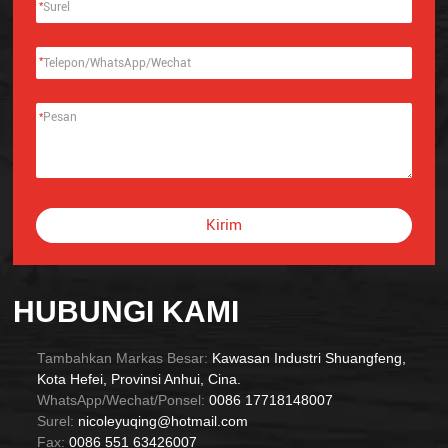
*
*
*
Kirim
Alternative:
HUBUNGI KAMI
Tambahkan Markas Besar:
Kawasan Industri Shuangfeng,
Kota Hefei, Provinsi Anhui, Cina.
WhatsApp/Wechat/Ponsel:
0086 17718148007
Surel:
nicoleyuqing@hotmail.com
Fax:
0086 551 63426007