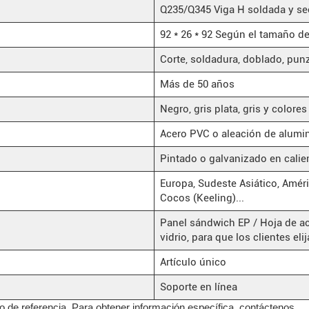
Q235/Q345 Viga H soldada y sec
92 * 26 * 92 Según el tamaño d
Corte, soldadura, doblado, pu
Más de 50 años
Negro, gris plata, gris y colore
Acero PVC o aleación de alumi
Pintado o galvanizado en calie
Europa, Sudeste Asiático, Améric
Cocos (Keeling)...
Panel sándwich EP / Hoja de ac
vidrio, para que los clientes eli
Artículo único
Soporte en línea
lo de referencia. Para obtener información específica, contáctenos.