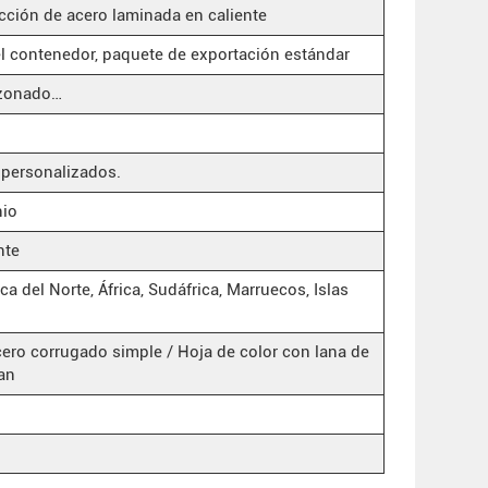
ción de acero laminada en caliente
el contenedor, paquete de exportación estándar
nzonado…
s personalizados.
nio
nte
a del Norte, África, Sudáfrica, Marruecos, Islas
ero corrugado simple / Hoja de color con lana de
jan