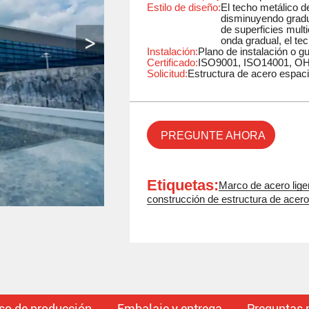
Estilo de diseño:
El techo metálico d
disminuyendo gradu
de superficies mult
onda gradual, el tec
Instalación:
Plano de instalación o guí
Certificado:
ISO9001, ISO14001, 
Solicitud:
Estructura de acero espaci
PREGUNTE AHORA
Etiquetas:
Marco de acero lige
construcción de estructura de acer
so de producción
Embalaje y entrega
Preguntas 