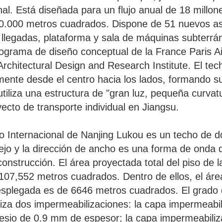
onal. Está diseñada para un flujo anual de 18 millo
0.000 metros cuadrados. Dispone de 51 nuevos asie
de llegadas, plataforma y sala de máquinas subterr
 programa de diseño conceptual de la France Paris
chitectural Design and Research Institute. El techo
nte desde el centro hacia los lados, formando sup
iliza una estructura de "gran luz, pequeña curvatu
ecto de transporte individual en Jiangsu.
to Internacional de Nanjing Lukou es un techo de d
jo y la dirección de ancho es una forma de onda d
construcción. El área proyectada total del piso de
07,552 metros cuadrados. Dentro de ellos, el área
esplegada es de 6646 metros cuadrados. El grado 
tiliza dos impermeabilizaciones: la capa impermeabi
esio de 0.9 mm de espesor; la capa impermeabilizan