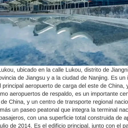
ukou, ubicado en la calle Lukou, distrito de Jiangn
ovincia de Jiangsu y a la ciudad de Nanjing. Es un
l principal aeropuerto de carga del este de China,
o aeropuertos de respaldo, es un importante cent
 de China, y un centro de transporte regional nacio
al más un paseo peatonal que integra la terminal na
pasajeros, con una superficie total construida d
io de 2014. Es el edificio principal, junto con el p