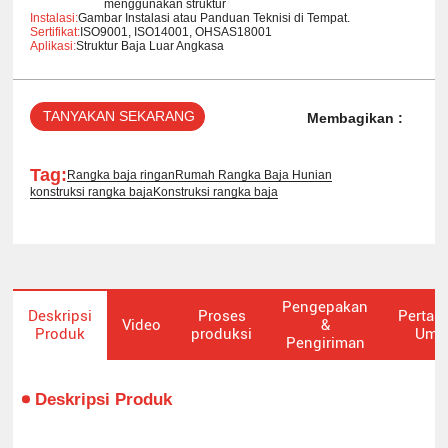
menggunakan struktur
Instalasi:
Gambar Instalasi atau Panduan Teknisi di Tempat.
Sertifikat:
ISO9001, ISO14001, OHSAS18001
Aplikasi:
Struktur Baja Luar Angkasa
TANYAKAN SEKARANG
Membagikan :
Tag:
Rangka baja ringan
Rumah Rangka Baja Hunian
konstruksi rangka baja
Konstruksi rangka baja
Pengepakan
Deskripsi
Proses
Pertan
Video
&
Produk
produksi
Um
Pengiriman
Deskripsi Produk