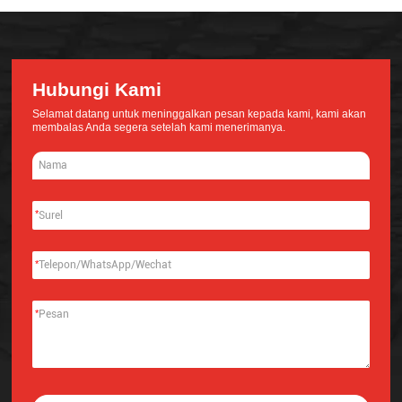
Hubungi Kami
Selamat datang untuk meninggalkan pesan kepada kami, kami akan
membalas Anda segera setelah kami menerimanya.
*
*
*