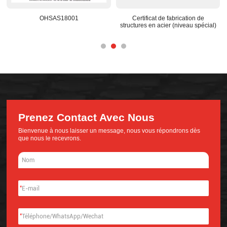
OHSAS18001
Certificat de fabrication de
Centre 
structures en acier (niveau spécial)
Prenez Contact Avec Nous
Bienvenue à nous laisser un message, nous vous répondrons dès
que nous le recevrons.
*
*