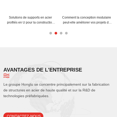
er
Comment la conception modulaire
Comment les pannes en C et en 
ion
peut-elle améliorer vos projets de
peuvent-elles améliorer la structur
structures spatiales en acier ?
de votre bâtiment ?
AVANTAGES DE L'ENTREPRISE
Le groupe Honglu se concentre principalement sur la fabrication
de structures en acier de haute qualité et sur la R&D de
technologies préfabriquées.
CONTACTEZ-NOUS