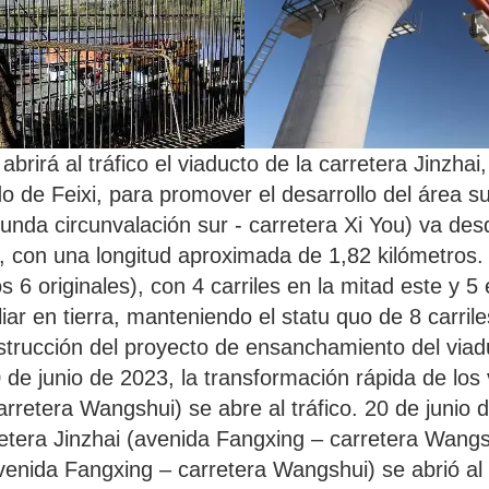
abrirá al tráfico el viaducto de la carretera Jinzha
do de Feixi, para promover el desarrollo del área 
gunda circunvalación sur - carretera Xi You) va des
ur, con una longitud aproximada de 1,82 kilómetros
os 6 originales), con 4 carriles en la mitad este y 5
liar en tierra, manteniendo el statu quo de 8 carril
strucción del proyecto de ensanchamiento del viad
 de junio de 2023, la transformación rápida de los v
rretera Wangshui) se abre al tráfico. 20 de junio 
rretera Jinzhai (avenida Fangxing – carretera Wangsh
(avenida Fangxing – carretera Wangshui) se abrió al 