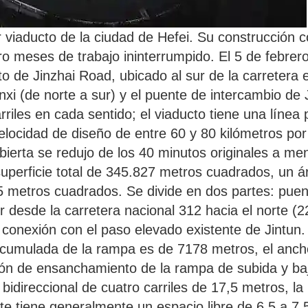
r viaducto de la ciudad de Hefei. Su construcción 
o meses de trabajo ininterrumpido. El 5 de febrer
o de Jinzhai Road, ubicado al sur de la carretera 
nxi (de norte a sur) y el puente de intercambio de J
arriles en cada sentido; el viaducto tiene una línea
elocidad de diseño de entre 60 y 80 kilómetros por 
bierta se redujo de los 40 minutos originales a me
superficie total de 345.827 metros cuadrados, un 
metros cuadrados. Se divide en dos partes: puente
r desde la carretera nacional 312 hacia el norte (2
 conexión con el paso elevado existente de Jintun. L
acumulada de la rampa es de 7178 metros, el ancho
ción de ensanchamiento de la rampa de subida y baj
idireccional de cuatro carriles de 17,5 metros, la 
te tiene generalmente un espacio libre de 6,5 a 7,