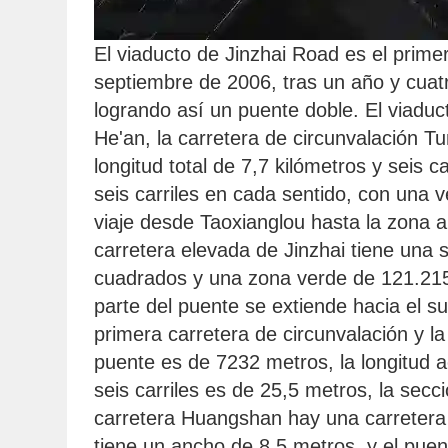
El viaducto de Jinzhai Road es el prime
septiembre de 2006, tras un año y cuatr
logrando así un puente doble. El viaduct
He'an, la carretera de circunvalación Tu
longitud total de 7,7 kilómetros y seis c
seis carriles en cada sentido, con una v
viaje desde Taoxianglou hasta la zona a
carretera elevada de Jinzhai tiene una 
cuadrados y una zona verde de 121.215 
parte del puente se extiende hacia el su
primera carretera de circunvalación y la
puente es de 7232 metros, la longitud 
seis carriles es de 25,5 metros, la sec
carretera Huangshan hay una carretera b
tiene un ancho de 8,5 metros, y el puen