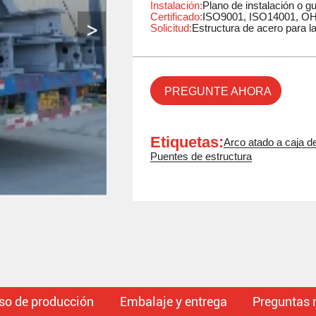
Instalación:
Plano de instalación o guí
Certificado:
ISO9001, ISO14001, 
Solicitud:
Estructura de acero para l
PREGUNTE AHORA
Etiquetas:
Arco atado a caja d
Puentes de estructura
so de producción
Embalaje y entrega
Preguntas 