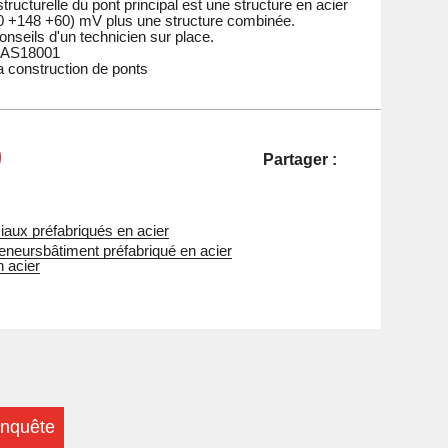
tructurelle du pont principal est une structure en acier
0 +148 +60) mV plus une structure combinée.
conseils d'un technicien sur place.
SAS18001
la construction de ponts
Partager :
aux préfabriqués en acier
teneurs
bâtiment préfabriqué en acier
n acier
nquête