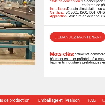
Style de conception :
La conception s
en forme de (6
Installation:
Dessin d'installation ou 
Certificat:
ISO9001, ISO14001, OH
Application:
Structure en acier pour 
DEMANDEZ MAINTENANT
Mots clés:
bâtiments commerci
bâtiment en acier préfabriqué à con
bâtiments industriels préfabriqués e
E
s de production
Emballage et livraison
FAQ