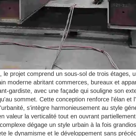
an, le projet comprend un sous-sol de trois étages
rbain moderne abritant commerces, bureaux et app
t-gardiste, avec une façade qui souligne son exte
u'au sommet. Cette conception renforce l'élan et l'
urbanité, s'intègre harmonieusement au style génér
n valeur la verticalité tout en ouvrant partiellement
u complexe dégage un style urbain à la fois grand
flète le dynamisme et le développement sans précéde