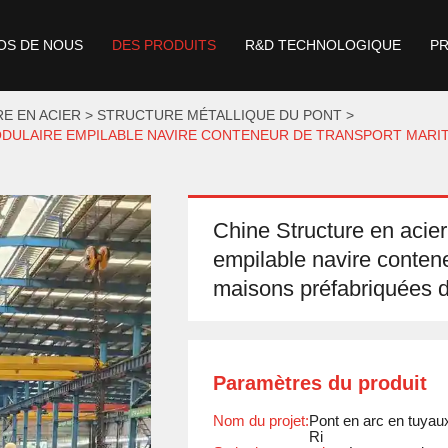
OS DE NOUS
DES PRODUITS
R&D TECHNOLOGIQUE
P
E EN ACIER
STRUCTURE MÉTALLIQUE DU PONT
DULAIRE EMPILABLE NAVIRE CONTENEUR DE TRANSPORT MARIT
Chine Structure en acier
empilable navire conten
maisons préfabriquées d
Paramètres du produit
Nom du projet:
Pont en arc en tuyaux
Ri