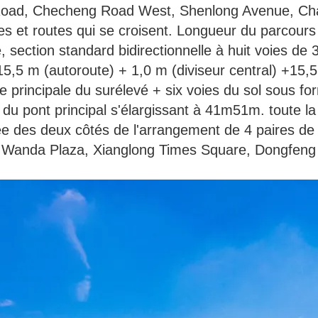
ake Road, Checheng Road West, Shenlong Avenue, 
s et routes qui se croisent. Longueur du parcours 
, section standard bidirectionnelle à huit voies de 
15,5 m (autoroute) + 1,0 m (diviseur central) +15
gne principale du surélevé + six voies du sol sous fo
 pont principal s'élargissant à 41m51m. toute la l
ée des deux côtés de l'arrangement de 4 paires de l
 Wanda Plaza, Xianglong Times Square, Dongfeng El