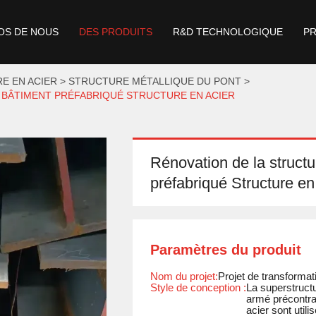
OS DE NOUS
DES PRODUITS
R&D TECHNOLOGIQUE
P
E EN ACIER
STRUCTURE MÉTALLIQUE DU PONT
 BÂTIMENT PRÉFABRIQUÉ STRUCTURE EN ACIER
Rénovation de la struct
préfabriqué Structure en
Paramètres du produit
Nom du projet:
Projet de transforma
Style de conception :
La superstruct
armé précontra
acier sont utili