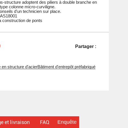
ous-structure adoptent des piliers à double branche en
type colonne micro-curviligne.
conseils d'un technicien sur place.
SAS18001
la construction de ponts
Partager :
 en structure d'acier
Bâtiment d'entrepôt préfabriqué
Enquête
 et livraison
FAQ