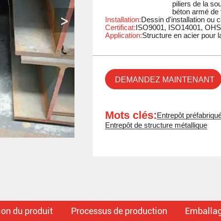
piliers de la s
béton armé de 
Installation:
Dessin d'installation ou 
Certificat:
ISO9001, ISO14001, OH
Application:
Structure en acier pour 
DEMANDEZ MAINTENANT
Mots clés:
Entrepôt préfabriqué
Entrepôt de structure métallique
ion du produit
Processus de production
Emballage