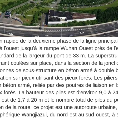
apide de la deuxième phase de la ligne principale
 à l'ouest jusqu'à la rampe Wuhan Ouest près de 
andard de la largeur du pont de 33 m. La superstruc
int coulées sur place, dans la section de la jonctio
colonnes de sous-structure en béton armé à double 
tion sur pieux utilisant des pieux forés. Les piliers
 béton armé, reliés par des poutres de liaison en 
 forés. La hauteur des piles est d'environ 9,0 à 24
 est de 1,7 à 20 m et le nombre total de piles du po
de la route, ce projet est une autoroute urbaine, le
phérique Wangjiazui, du nord-est au sud-ouest, à s