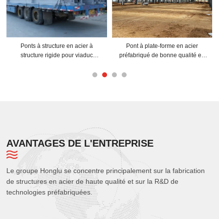
n acier
Rénovation de la structure du pont
Fabricant professionnel d'e
ualité en
en caisson Bâtiment préfabriqué
préfabriqués en structure d
Structure en acier
AVANTAGES DE L'ENTREPRISE
Le groupe Honglu se concentre principalement sur la fabrication
de structures en acier de haute qualité et sur la R&D de
technologies préfabriquées.