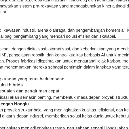
enawarkan sistem pra-rekayasa yang menggabungkan kinerja tinggi den
isi
 di kawasan industri, arena olahraga, dan pengembangan komersial
eal bagi pengembang yang mencari solusi efisien dan skalabel.
 pesat, dengan digitalisasi, otomatisasi, dan keberlanjutan yang me
), pengelasan robotik, dan kontrol kualitas berbasis AI untuk meni
an. Proses fabrikasi dioptimalkan untuk mengurangi jejak karbon, me
utan menempatkan mereka sebagai pemimpin dalam lanskap yang teru
ngkungan yang terus berkembang
ksi hibrida
suaian dan pengiriman cepat
abrikasi akan semakin penting, membentuk masa depan proyek struktu
 dengan Honglu
n proyek struktur baja, yang meningkatkan kualitas, efisiensi, da
i di garis depan industri, memberikan solusi kelas dunia untuk kebutuh
erlanjutan menjadi prioritas utama, perusahaan seperti Honglu akan