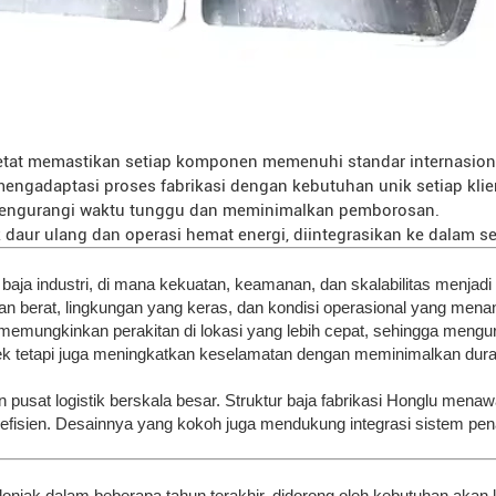
ketat memastikan setiap komponen memenuhi standar internasion
ngadaptasi proses fabrikasi dengan kebutuhan unik setiap klie
i mengurangi waktu tunggu dan meminimalkan pemborosan.
daur ulang dan operasi hemat energi, diintegrasikan ke dalam se
r baja industri, di mana kekuatan, keamanan, dan skalabilitas menja
 berat, lingkungan yang keras, dan kondisi operasional yang mena
emungkinkan perakitan di lokasi yang lebih cepat, sehingga mengur
k tetapi juga meningkatkan keselamatan dengan meminimalkan durasi
pusat logistik berskala besar. Struktur baja fabrikasi Honglu me
g efisien. Desainnya yang kokoh juga mendukung integrasi sistem p
elonjak dalam beberapa tahun terakhir, didorong oleh kebutuhan aka