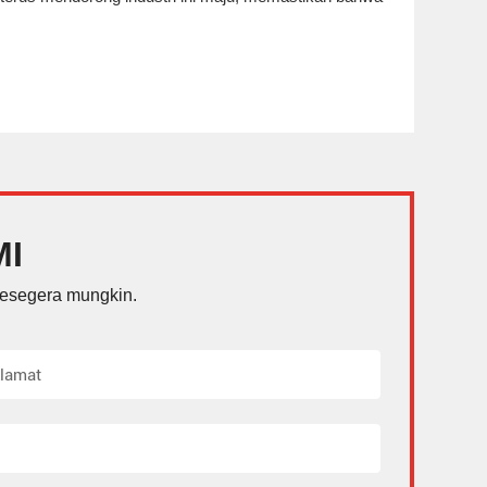
MI
sesegera mungkin.