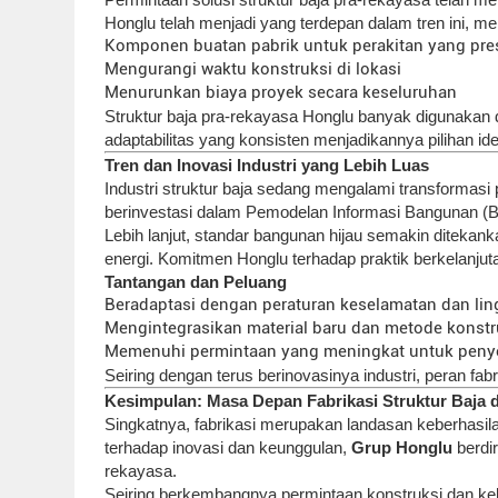
Honglu telah menjadi yang terdepan dalam tren ini, m
Komponen buatan pabrik untuk perakitan yang pres
Mengurangi waktu konstruksi di lokasi
Menurunkan biaya proyek secara keseluruhan
Struktur baja pra-rekayasa Honglu banyak digunakan
adaptabilitas yang konsisten menjadikannya pilihan id
Tren dan Inovasi Industri yang Lebih Luas
Industri struktur baja sedang mengalami transformasi
berinvestasi dalam Pemodelan Informasi Bangunan (BIM
Lebih lanjut, standar bangunan hijau semakin ditekank
energi. Komitmen Honglu terhadap praktik berkelanj
Tantangan dan Peluang
Beradaptasi dengan peraturan keselamatan dan li
Mengintegrasikan material baru dan metode konstru
Memenuhi permintaan yang meningkat untuk penye
Seiring dengan terus berinovasinya industri, peran f
Kesimpulan: Masa Depan Fabrikasi Struktur Baja
Singkatnya, fabrikasi merupakan landasan keberhasila
terhadap inovasi dan keunggulan,
Grup Honglu
berdir
rekayasa.
Seiring berkembangnya permintaan konstruksi dan keb