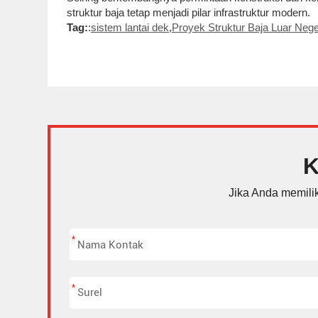
struktur baja tetap menjadi pilar infrastruktur modern.
Tag:
:
sistem lantai dek
,
Proyek Struktur Baja Luar Nege
K
Jika Anda memili
*
*