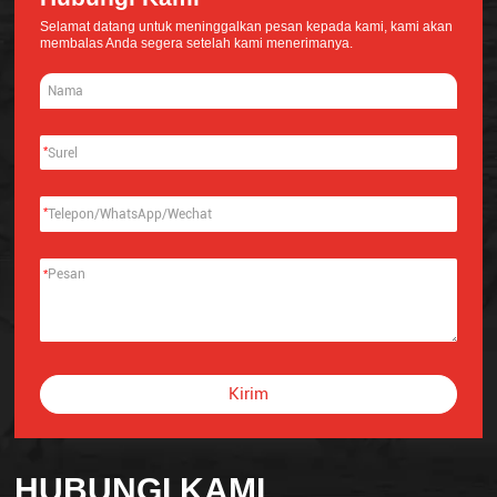
Selamat datang untuk meninggalkan pesan kepada kami, kami akan
membalas Anda segera setelah kami menerimanya.
*
*
*
Kirim
Alternative:
HUBUNGI KAMI