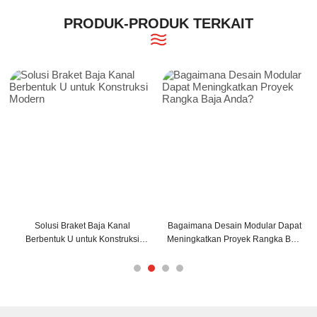
PRODUK-PRODUK TERKAIT
r Dapat
Bagaimana Balok Penopang C dan
Tips Pemasangan Baja Purli
ka Baja
Z Dapat Meningkatkan Struktur
untuk Efisiensi Maksimal
Bangunan Anda?