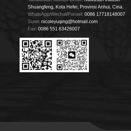
Shuangfeng, Kota Hefei, Provinsi Anhui, Cina.
WhatsApp/Wechat/Ponsel:
0086 17718148007
Surel:
nicoleyuqing@hotmail.com
Fax:
0086 551 63426007