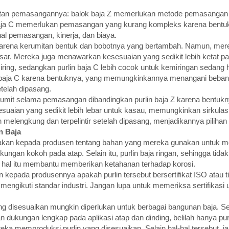
atan pemasangannya: balok baja Z memerlukan metode pemasangan y
k baja C memerlukan pemasangan yang kurang kompleks karena bentukn
l pemasangan, kinerja, dan biaya.
 C karena kerumitan bentuk dan bobotnya yang bertambah. Namun, me
. Mereka juga menawarkan kesesuaian yang sedikit lebih ketat pada
miring, sedangkan purlin baja C lebih cocok untuk kemiringan sedang
in baja C karena bentuknya, yang memungkinkannya menangani beban
etelah dipasang.
 rumit selama pemasangan dibandingkan purlin baja Z karena bentu
uaian yang sedikit lebih lebar untuk kasau, memungkinkan sirkulasi
ah melengkung dan terpelintir setelah dipasang, menjadikannya piliha
n Baja
akan kepada produsen tentang bahan yang mereka gunakan untuk mempr
ngan kokoh pada atap. Selain itu, purlin baja ringan, sehingga tid
na hal itu membantu memberikan ketahanan terhadap korosi.
n kepada produsennya apakah purlin tersebut bersertifikat ISO atau 
an mengikuti standar industri. Jangan lupa untuk memeriksa sertifik
 yang disesuaikan mungkin diperlukan untuk berbagai bangunan baja. 
n dukungan lengkap pada aplikasi atap dan dinding, belilah hanya pu
eka memproduksi purlin yang disesuaikan. Selain hal-hal tersebut, 