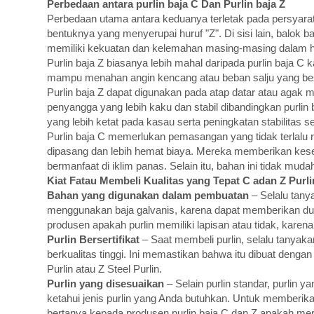
Perbedaan antara purlin baja C
Dan
Purlin baja Z
Perbedaan utama antara keduanya terletak pada persyar
bentuknya yang menyerupai huruf "Z". Di sisi lain, balo
memiliki kekuatan dan kelemahan masing-masing dalam ha
Purlin baja Z biasanya lebih mahal daripada purlin baja
mampu menahan angin kencang atau beban salju yang besar
Purlin baja Z dapat digunakan pada atap datar atau agak 
penyangga yang lebih kaku dan stabil dibandingkan purl
yang lebih ketat pada kasau serta peningkatan stabilitas s
Purlin baja C memerlukan pemasangan yang tidak terlalu
dipasang dan lebih hemat biaya. Mereka memberikan keses
bermanfaat di iklim panas. Selain itu, bahan ini tidak mud
Kiat
F
atau Membeli Kualitas yang Tepat
C a
dan
Z
Purli
Bahan yang digunakan dalam pembuatan
– Selalu tany
menggunakan baja galvanis, karena dapat memberikan duku
produsen apakah purlin memiliki lapisan atau tidak, kare
Purlin Bersertifikat
– Saat membeli purlin, selalu tanyaka
berkualitas tinggi. Ini memastikan bahwa itu dibuat deng
Purlin atau Z Steel Purlin.
Purlin yang disesuaikan
– Selain purlin standar, purlin
ketahui jenis purlin yang Anda butuhkan. Untuk memberika
bertanya kepada produsen purlin baja C dan Z apakah mer