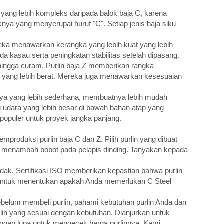
ang lebih kompleks daripada balok baja C, karena
ya yang menyerupai huruf "C". Setiap jenis baja siku
reka menawarkan kerangka yang lebih kuat yang lebih
 kasau serta peningkatan stabilitas setelah dipasang.
 hingga curam. Purlin baja Z memberikan rangka
 yang lebih berat. Mereka juga menawarkan kesesuaian
knya yang lebih sederhana, membuatnya lebih mudah
 udara yang lebih besar di bawah bahan atap yang
n populer untuk proyek jangka panjang.
oduksi purlin baja C dan Z. Pilih purlin yang dibuat
ak menambah bobot pada pelapis dinding. Tanyakan kepada
tidak. Sertifikasi ISO memberikan kepastian bahwa purlin
asi untuk menentukan apakah Anda memerlukan C Steel
Sebelum membeli purlin, pahami kebutuhan purlin Anda dan
rlin yang sesuai dengan kebutuhan. Dianjurkan untuk
jangan lupa untuk mengecek harga purlinnya. Kami