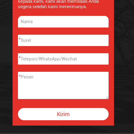
kepada kami, kami akan membalas Anda
segera setelah kami menerimanya.
*
*
*
Kirim
Alternative: