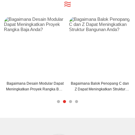
 Modular Dapat
Bagaimana Balok Penopang C dan
Tips Pemasangan Baj
ek Rangka Baja
Z Dapat Meningkatkan Struktur
untuk Efisiensi M
?
Bangunan Anda?