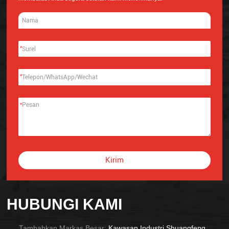
*
*
*
Kirim
Alternative:
HUBUNGI KAMI
Tambahkan Markas Besar:
Kawasan Industri Shuangfeng,