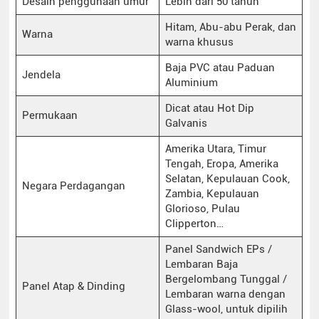
Desain penggunaan umur
Lebih dari 50 tahun
Hitam, Abu-abu Perak, dan
Warna
warna khusus
Baja PVC atau Paduan
Jendela
Aluminium
Dicat atau Hot Dip
Permukaan
Galvanis
Amerika Utara, Timur
Tengah, Eropa, Amerika
Selatan, Kepulauan Cook,
Negara Perdagangan
Zambia, Kepulauan
Glorioso, Pulau
Clipperton…
Panel Sandwich EPs /
Lembaran Baja
Bergelombang Tunggal /
Panel Atap & Dinding
Lembaran warna dengan
Glass-wool, untuk dipilih