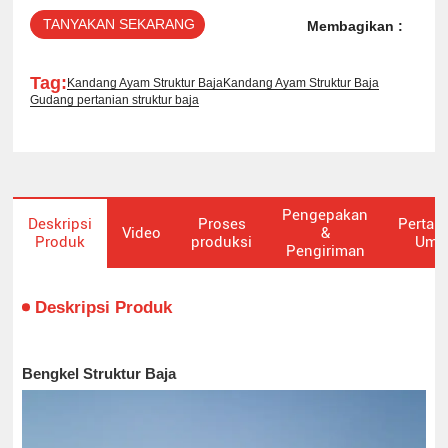
TANYAKAN SEKARANG
Membagikan :
Tag:
Kandang Ayam Struktur Baja
Kandang Ayam Struktur Baja
Gudang pertanian struktur baja
Pengepakan
Deskripsi
Proses
Pertan
Video
&
Produk
produksi
Um
Pengiriman
Deskripsi Produk
Bengkel Struktur Baja