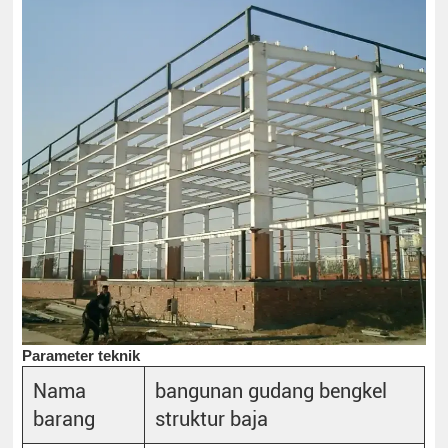
Parameter teknik
Nama
bangunan gudang bengkel
barang
struktur baja